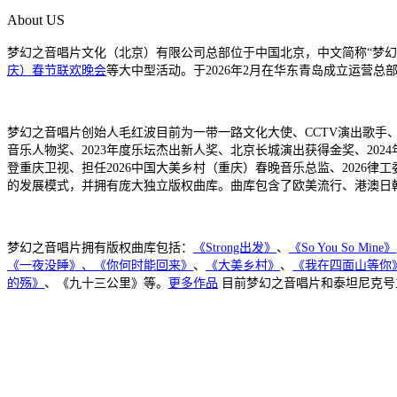
About US
梦幻之音唱片文化（北京）有限公司总部位于
中国
北京，中文简称“梦幻之
庆）春节联欢晚会
等大中型活动。于2026年2月在华东青岛成立运营总
梦幻之音唱片创始人毛红波目前为一带一路文化大使、CCTV演出歌手、
音乐人物奖、2023年度乐坛杰出新人奖、北京长城演出获得金奖、202
登重庆卫视、担任2026中国大美乡村（重庆）春晚音乐总监
、2026律
的发展模式，并拥有庞大独立版权曲库。曲库包含了欧美流行、港澳日
梦幻之音唱片拥有版权曲库包括：
《Strong出发》
、
《So You So Mine》
《一夜没睡》
、
《你何时能回来》
、
《大美乡村》
、
《我在四面山等你
的殇》
、《九十三公里》等。
更多作品
目前
梦幻之音唱片
和泰坦尼克号主题