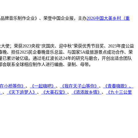
年度杰出品牌音乐制作企业》、荣登中国企业报，主办
2026中国大美乡村（重
象大使
；荣获2023央视“庆国庆、迎中秋”荣获优秀节目奖、2023年度公益
春晚、担任2025民企春晚音乐总监、与国家5A级旅游景点成功合作、荣
量已累计破亿级。通
过毛红波长达24年的研究与磨合，开创出适合团队
都会联系全球相应制作人进行编曲、录制、母带。
在小桥等你》
、
《一起嗨吧》
、
《我在天子山等你》
、
《青春嗨歌》
、
》
、
《天下追梦人》
、
《大美石宝》
、
《浓浓故乡情》
、
《九十三公里