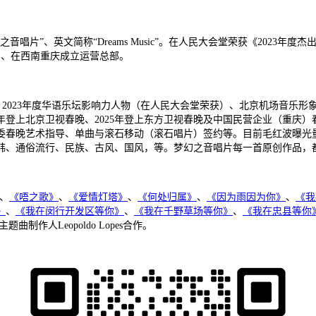
音唱片”、英文简称“Dreams Music”。在人民大会堂荣获《2023
部、在西南重庆成立运营总部。
2023年度华语乐坛影响力人物（在人民大会堂荣获）
、北京机场音乐形
4年登上北京卫视春晚、2025年登上东方卫视春晚及中国民营企业（重庆）
工委春晚艺术指导
、单曲与滚石移动（滚石唱片）签约等。目前毛红波曝光
韩、通俗流行、民族、古风、国风，等。
梦幻之音唱片每一首原创作品，
、
《唔之歌》
、
《爱情灯塔》
、
《何处归属》
、
《因为雨因为你》
、
《我
》
、
《我在闵行开发区等你》
、
《我在千野草场等你》
、
《我在忠县等你
曲制作人Leopoldo Lopes合作。