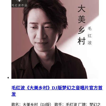
毛红波《大美乡村》DJ版梦幻之音唱片官方首
发
歌名：大美乡村（DJ版） 歌手：毛红波 厂牌：梦幻之