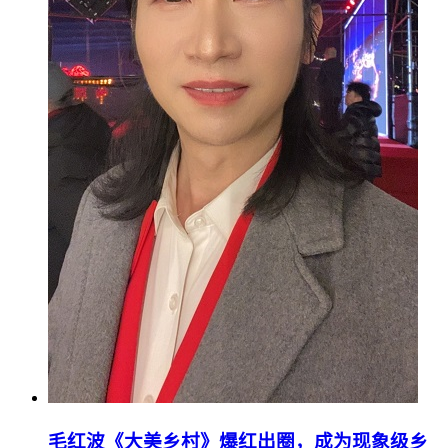
毛红波《大美乡村》爆红出圈，成为现象级乡